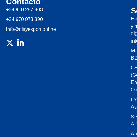
Contacto
S
+34 910 287 903
E-
+34 670 973 390
y 
info@niftyexport.online
dig
in
Ma
B2
G
(G
En
Op
Ex
As
Se
AIf
Au