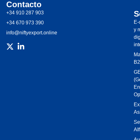
Contacto
S
+34 910 287 903
E-
+34 670 973 390
y 
info@niftyexport.online
dig
in
Ma
B2
G
(G
En
Op
Ex
As
Se
AIf
Au