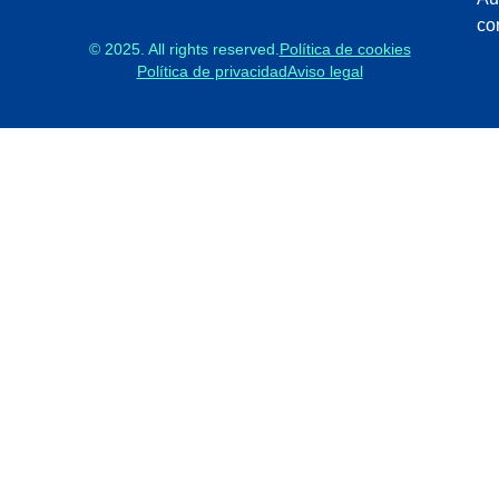
co
© 2025. All rights reserved.
Política de cookies
Política de privacidad
Aviso legal