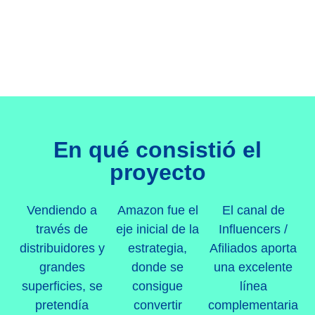
encima de nuestras expectativas.»
Juan Carlos Labrador – Retail manager en
ONBATH
En qué consistió el
proyecto
Vendiendo a
Amazon fue el
El canal de
través de
eje inicial de la
Influencers /
distribuidores y
estrategia,
Afiliados aporta
grandes
donde se
una excelente
superficies, se
consigue
línea
pretendía
convertir
complementaria