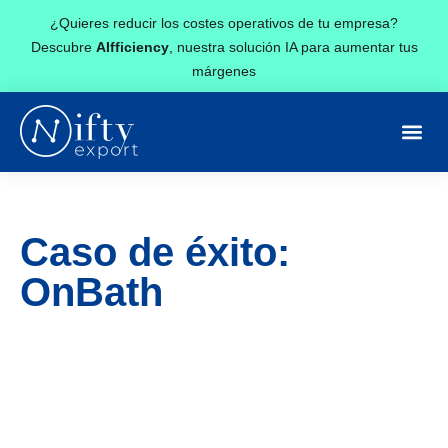
¿Quieres reducir los costes operativos de tu empresa?
Descubre
AIfficiency
, nuestra solución IA para aumentar tus
márgenes
Caso de éxito:
OnBath
«Trabajar con el equipo de Nifty Export en el
desarrollo de una marca de un sector tan
complejo para el ecommerce como el
mobiliario de baño ha sido un reto
apasionante y con resultados muy por